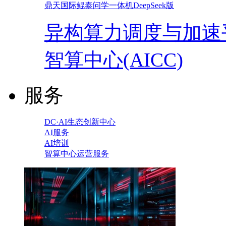
鼎天国际鲲泰问学一体机DeepSeek版
异构算力调度与加速
智算中心(AICC)
服务
DC·AI生态创新中心
AI服务
AI培训
智算中心运营服务